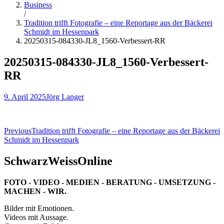
Business
/
Tradition trifft Fotografie – eine Reportage aus der Bäckerei
Schmidt im Hessenpark
20250315-084330-JL8_1560-Verbessert-RR
20250315-084330-JL8_1560-Verbessert-
RR
9. April 2025
Jörg Langer
Beitragsnavigation
Previous
Tradition trifft Fotografie – eine Reportage aus der Bäckerei
Schmidt im Hessenpark
SchwarzWeissOnline
FOTO - VIDEO - MEDIEN - BERATUNG - UMSETZUNG -
MACHEN - WIR.
Bilder mit Emotionen.
Videos mit Aussage.