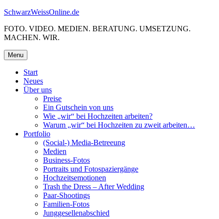
Skip
SchwarzWeissOnline.de
to
FOTO. VIDEO. MEDIEN. BERATUNG. UMSETZUNG.
content
MACHEN. WIR.
Menu
Start
Neues
Über uns
Preise
Ein Gutschein von uns
Wie „wir“ bei Hochzeiten arbeiten?
Warum „wir“ bei Hochzeiten zu zweit arbeiten…
Portfolio
(Social-) Media-Betreeung
Medien
Business-Fotos
Portraits und Fotospaziergänge
Hochzeitsemotionen
Trash the Dress – After Wedding
Paar-Shootings
Familien-Fotos
Junggesellenabschied