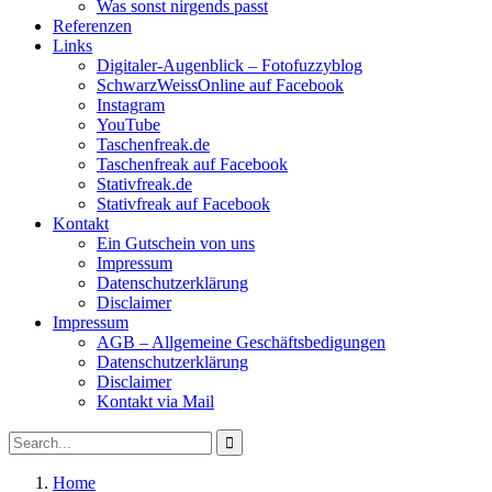
Was sonst nirgends passt
Referenzen
Links
Digitaler-Augenblick – Fotofuzzyblog
SchwarzWeissOnline auf Facebook
Instagram
YouTube
Taschenfreak.de
Taschenfreak auf Facebook
Stativfreak.de
Stativfreak auf Facebook
Kontakt
Ein Gutschein von uns
Impressum
Datenschutzerklärung
Disclaimer
Impressum
AGB – Allgemeine Geschäftsbedigungen
Datenschutzerklärung
Disclaimer
Kontakt via Mail
Search
Search
for:
Home