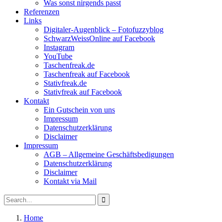
Was sonst nirgends passt
Referenzen
Links
Digitaler-Augenblick – Fotofuzzyblog
SchwarzWeissOnline auf Facebook
Instagram
YouTube
Taschenfreak.de
Taschenfreak auf Facebook
Stativfreak.de
Stativfreak auf Facebook
Kontakt
Ein Gutschein von uns
Impressum
Datenschutzerklärung
Disclaimer
Impressum
AGB – Allgemeine Geschäftsbedigungen
Datenschutzerklärung
Disclaimer
Kontakt via Mail
Search
Search
for:
Home