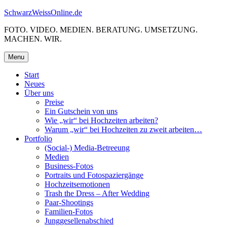
Skip
SchwarzWeissOnline.de
to
FOTO. VIDEO. MEDIEN. BERATUNG. UMSETZUNG.
content
MACHEN. WIR.
Menu
Start
Neues
Über uns
Preise
Ein Gutschein von uns
Wie „wir“ bei Hochzeiten arbeiten?
Warum „wir“ bei Hochzeiten zu zweit arbeiten…
Portfolio
(Social-) Media-Betreeung
Medien
Business-Fotos
Portraits und Fotospaziergänge
Hochzeitsemotionen
Trash the Dress – After Wedding
Paar-Shootings
Familien-Fotos
Junggesellenabschied