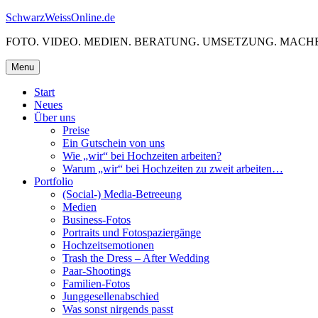
Skip
SchwarzWeissOnline.de
to
FOTO. VIDEO. MEDIEN. BERATUNG. UMSETZUNG. MACHE
content
Menu
Start
Neues
Über uns
Preise
Ein Gutschein von uns
Wie „wir“ bei Hochzeiten arbeiten?
Warum „wir“ bei Hochzeiten zu zweit arbeiten…
Portfolio
(Social-) Media-Betreeung
Medien
Business-Fotos
Portraits und Fotospaziergänge
Hochzeitsemotionen
Trash the Dress – After Wedding
Paar-Shootings
Familien-Fotos
Junggesellenabschied
Was sonst nirgends passt