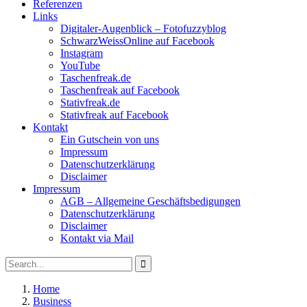
Referenzen
Links
Digitaler-Augenblick – Fotofuzzyblog
SchwarzWeissOnline auf Facebook
Instagram
YouTube
Taschenfreak.de
Taschenfreak auf Facebook
Stativfreak.de
Stativfreak auf Facebook
Kontakt
Ein Gutschein von uns
Impressum
Datenschutzerklärung
Disclaimer
Impressum
AGB – Allgemeine Geschäftsbedigungen
Datenschutzerklärung
Disclaimer
Kontakt via Mail
Search
Search
for:
Home
Business