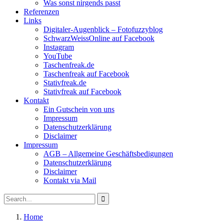
Was sonst nirgends passt
Referenzen
Links
Digitaler-Augenblick – Fotofuzzyblog
SchwarzWeissOnline auf Facebook
Instagram
YouTube
Taschenfreak.de
Taschenfreak auf Facebook
Stativfreak.de
Stativfreak auf Facebook
Kontakt
Ein Gutschein von uns
Impressum
Datenschutzerklärung
Disclaimer
Impressum
AGB – Allgemeine Geschäftsbedigungen
Datenschutzerklärung
Disclaimer
Kontakt via Mail
Search
Search
for:
Home