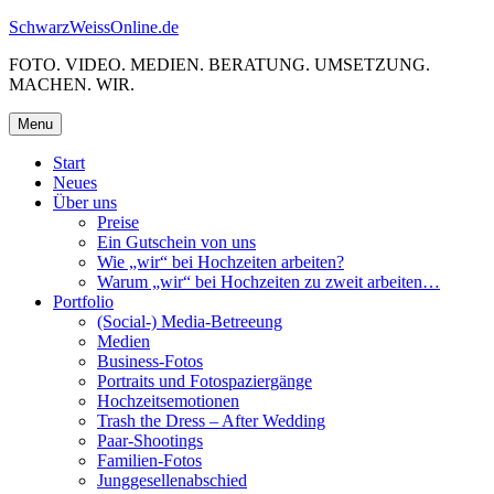
Skip
SchwarzWeissOnline.de
to
FOTO. VIDEO. MEDIEN. BERATUNG. UMSETZUNG.
content
MACHEN. WIR.
Menu
Start
Neues
Über uns
Preise
Ein Gutschein von uns
Wie „wir“ bei Hochzeiten arbeiten?
Warum „wir“ bei Hochzeiten zu zweit arbeiten…
Portfolio
(Social-) Media-Betreeung
Medien
Business-Fotos
Portraits und Fotospaziergänge
Hochzeitsemotionen
Trash the Dress – After Wedding
Paar-Shootings
Familien-Fotos
Junggesellenabschied