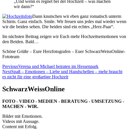
„Und wenn es regnet bei der Hochzeit – was machen
wir dann?“
Dann knutschen wir eben ganz romatisch unterm
Schirm. Ganz einfach. Smile. Wir freuen uns jedes mal wieder wenn
wir die beiden sehen. Die beiden sind ein echtes „Herz-Paar“.
Im nächsten Beitrag zeigen wir Euch mehr Hochzeitsemotionen von
den Beiden. Bald…
Schöne Grüße – Eure Herzfotografen – Euer SchwarzWeissOnline-
Fototeam
Beitragsnavigation
Previous
Verena und Michael heiraten im Hessenpark
Next
Spaß – Emotionen – Liebe und Handschellen – mehr braucht
es nicht für eine großartige Hochzeit
SchwarzWeissOnline
FOTO - VIDEO - MEDIEN - BERATUNG - UMSETZUNG -
MACHEN - WIR.
Bilder mit Emotionen.
Videos mit Aussage.
Content mit Erfolg.