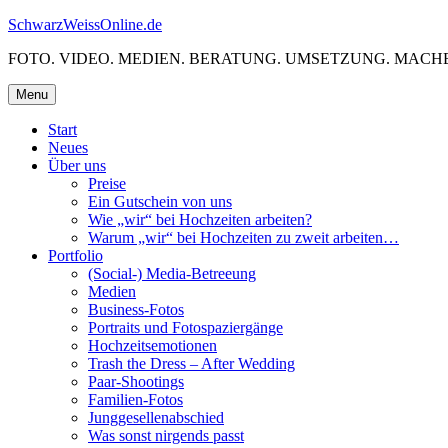
Skip
SchwarzWeissOnline.de
to
FOTO. VIDEO. MEDIEN. BERATUNG. UMSETZUNG. MACHE
content
Menu
Start
Neues
Über uns
Preise
Ein Gutschein von uns
Wie „wir“ bei Hochzeiten arbeiten?
Warum „wir“ bei Hochzeiten zu zweit arbeiten…
Portfolio
(Social-) Media-Betreeung
Medien
Business-Fotos
Portraits und Fotospaziergänge
Hochzeitsemotionen
Trash the Dress – After Wedding
Paar-Shootings
Familien-Fotos
Junggesellenabschied
Was sonst nirgends passt