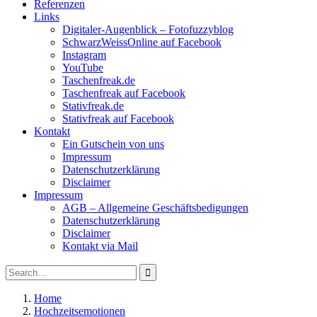
Referenzen
Links
Digitaler-Augenblick – Fotofuzzyblog
SchwarzWeissOnline auf Facebook
Instagram
YouTube
Taschenfreak.de
Taschenfreak auf Facebook
Stativfreak.de
Stativfreak auf Facebook
Kontakt
Ein Gutschein von uns
Impressum
Datenschutzerklärung
Disclaimer
Impressum
AGB – Allgemeine Geschäftsbedigungen
Datenschutzerklärung
Disclaimer
Kontakt via Mail
Search
Search
for:
Home
Hochzeitsemotionen