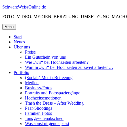
Skip
SchwarzWeissOnline.de
to
FOTO. VIDEO. MEDIEN. BERATUNG. UMSETZUNG. MACHE
content
Menu
Start
Neues
Über uns
Preise
Ein Gutschein von uns
Wie „wir“ bei Hochzeiten arbeiten?
Warum „wir“ bei Hochzeiten zu zweit arbeiten…
Portfolio
(Social-) Media-Betreeung
Medien
Business-Fotos
Portraits und Fotospaziergänge
Hochzeitsemotionen
Trash the Dress – After Wedding
Paar-Shootings
Familien-Fotos
Junggesellenabschied
Was sonst nirgends passt