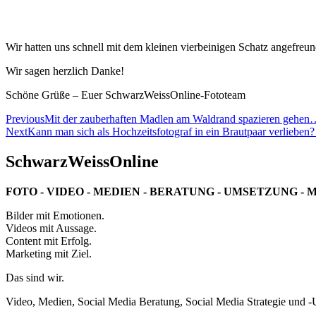
Wir hatten uns schnell mit dem kleinen vierbeinigen Schatz angefreun
Wir sagen herzlich Danke!
Schöne Grüße – Euer SchwarzWeissOnline-Fototeam
Beitragsnavigation
Previous
Mit der zauberhaften Madlen am Waldrand spazieren gehen
Next
Kann man sich als Hochzeitsfotograf in ein Brautpaar verliebe
SchwarzWeissOnline
FOTO - VIDEO - MEDIEN - BERATUNG - UMSETZUNG - 
Bilder mit Emotionen.
Videos mit Aussage.
Content mit Erfolg.
Marketing mit Ziel.
Das sind wir.
Video, Medien, Social Media Beratung, Social Media Strategie und 