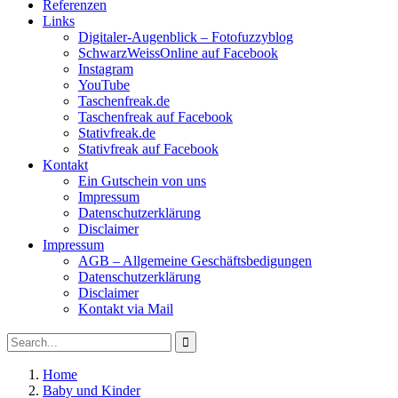
Referenzen
Links
Digitaler-Augenblick – Fotofuzzyblog
SchwarzWeissOnline auf Facebook
Instagram
YouTube
Taschenfreak.de
Taschenfreak auf Facebook
Stativfreak.de
Stativfreak auf Facebook
Kontakt
Ein Gutschein von uns
Impressum
Datenschutzerklärung
Disclaimer
Impressum
AGB – Allgemeine Geschäftsbedigungen
Datenschutzerklärung
Disclaimer
Kontakt via Mail
Search
Search
for:
Home
Baby und Kinder