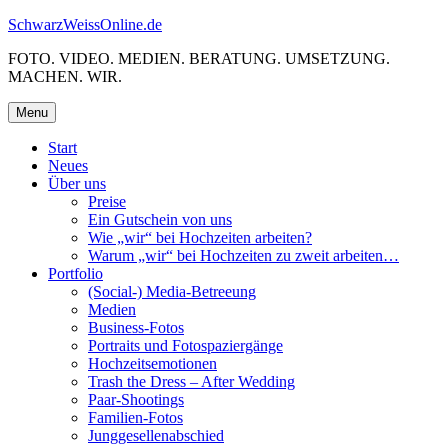
Skip
SchwarzWeissOnline.de
to
FOTO. VIDEO. MEDIEN. BERATUNG. UMSETZUNG.
content
MACHEN. WIR.
Menu
Start
Neues
Über uns
Preise
Ein Gutschein von uns
Wie „wir“ bei Hochzeiten arbeiten?
Warum „wir“ bei Hochzeiten zu zweit arbeiten…
Portfolio
(Social-) Media-Betreeung
Medien
Business-Fotos
Portraits und Fotospaziergänge
Hochzeitsemotionen
Trash the Dress – After Wedding
Paar-Shootings
Familien-Fotos
Junggesellenabschied