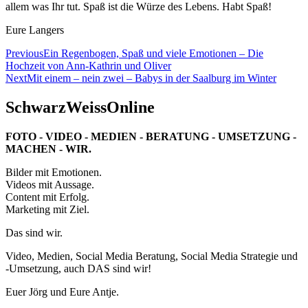
allem was Ihr tut. Spaß ist die Würze des Lebens. Habt Spaß!
Eure Langers
Beitragsnavigation
Previous
Ein Regenbogen, Spaß und viele Emotionen – Die
Hochzeit von Ann-Kathrin und Oliver
Next
Mit einem – nein zwei – Babys in der Saalburg im Winter
SchwarzWeissOnline
FOTO - VIDEO - MEDIEN - BERATUNG - UMSETZUNG -
MACHEN - WIR.
Bilder mit Emotionen.
Videos mit Aussage.
Content mit Erfolg.
Marketing mit Ziel.
Das sind wir.
Video, Medien, Social Media Beratung, Social Media Strategie und
-Umsetzung, auch DAS sind wir!
Euer Jörg und Eure Antje.