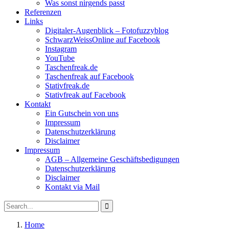
Was sonst nirgends passt
Referenzen
Links
Digitaler-Augenblick – Fotofuzzyblog
SchwarzWeissOnline auf Facebook
Instagram
YouTube
Taschenfreak.de
Taschenfreak auf Facebook
Stativfreak.de
Stativfreak auf Facebook
Kontakt
Ein Gutschein von uns
Impressum
Datenschutzerklärung
Disclaimer
Impressum
AGB – Allgemeine Geschäftsbedigungen
Datenschutzerklärung
Disclaimer
Kontakt via Mail
Search
Search
for:
Home