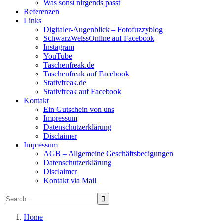
Was sonst nirgends passt
Referenzen
Links
Digitaler-Augenblick – Fotofuzzyblog
SchwarzWeissOnline auf Facebook
Instagram
YouTube
Taschenfreak.de
Taschenfreak auf Facebook
Stativfreak.de
Stativfreak auf Facebook
Kontakt
Ein Gutschein von uns
Impressum
Datenschutzerklärung
Disclaimer
Impressum
AGB – Allgemeine Geschäftsbedigungen
Datenschutzerklärung
Disclaimer
Kontakt via Mail
Search
Search
for:
Home