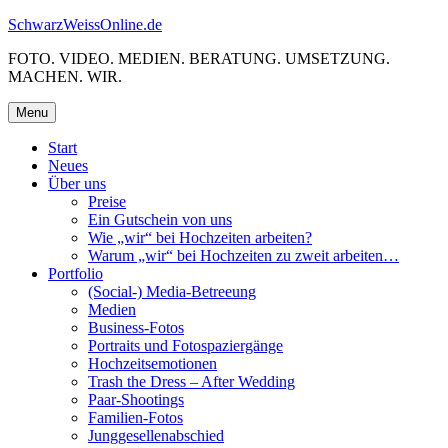
Skip
SchwarzWeissOnline.de
to
FOTO. VIDEO. MEDIEN. BERATUNG. UMSETZUNG.
content
MACHEN. WIR.
Menu
Start
Neues
Über uns
Preise
Ein Gutschein von uns
Wie „wir“ bei Hochzeiten arbeiten?
Warum „wir“ bei Hochzeiten zu zweit arbeiten…
Portfolio
(Social-) Media-Betreeung
Medien
Business-Fotos
Portraits und Fotospaziergänge
Hochzeitsemotionen
Trash the Dress – After Wedding
Paar-Shootings
Familien-Fotos
Junggesellenabschied