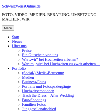
Skip
SchwarzWeissOnline.de
to
FOTO. VIDEO. MEDIEN. BERATUNG. UMSETZUNG.
content
MACHEN. WIR.
Menu
Start
Neues
Über uns
Preise
Ein Gutschein von uns
Wie „wir“ bei Hochzeiten arbeiten?
Warum „wir“ bei Hochzeiten zu zweit arbeiten…
Portfolio
(Social-) Media-Betreeung
Medien
Business-Fotos
Portraits und Fotospaziergänge
Hochzeitsemotionen
Trash the Dress – After Wedding
Paar-Shootings
Familien-Fotos
Junggesellenabschied