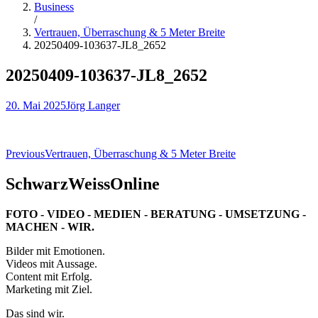
Business
/
Vertrauen, Überraschung & 5 Meter Breite
20250409-103637-JL8_2652
20250409-103637-JL8_2652
20. Mai 2025
Jörg Langer
Beitragsnavigation
Previous
Vertrauen, Überraschung & 5 Meter Breite
SchwarzWeissOnline
FOTO - VIDEO - MEDIEN - BERATUNG - UMSETZUNG -
MACHEN - WIR.
Bilder mit Emotionen.
Videos mit Aussage.
Content mit Erfolg.
Marketing mit Ziel.
Das sind wir.