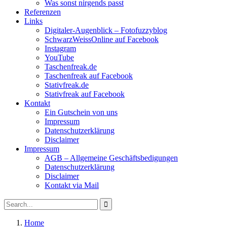
Was sonst nirgends passt
Referenzen
Links
Digitaler-Augenblick – Fotofuzzyblog
SchwarzWeissOnline auf Facebook
Instagram
YouTube
Taschenfreak.de
Taschenfreak auf Facebook
Stativfreak.de
Stativfreak auf Facebook
Kontakt
Ein Gutschein von uns
Impressum
Datenschutzerklärung
Disclaimer
Impressum
AGB – Allgemeine Geschäftsbedigungen
Datenschutzerklärung
Disclaimer
Kontakt via Mail
Search
Search
for:
Home