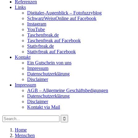
Referenzen
Links
Digitaler-Augenblick – Fotofuzzyblog
SchwarzWeissOnline auf Facebook
Instagram
YouTube
Taschenfreak.de
Taschenfreak auf Facebook
Stativfreak.de
Stativfreak auf Facebook
Kontakt
Ein Gutschein von uns
Impressum
Datenschutzerklärung
Disclaimer
Impressum
AGB – Allgemeine Geschäftsbedigungen
Datenschutzerklärung
Disclaimer
Kontakt via Mail
Search
Search
for:
Home
Menschen