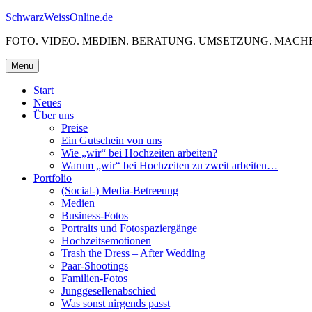
Skip
SchwarzWeissOnline.de
to
FOTO. VIDEO. MEDIEN. BERATUNG. UMSETZUNG. MACHE
content
Menu
Start
Neues
Über uns
Preise
Ein Gutschein von uns
Wie „wir“ bei Hochzeiten arbeiten?
Warum „wir“ bei Hochzeiten zu zweit arbeiten…
Portfolio
(Social-) Media-Betreeung
Medien
Business-Fotos
Portraits und Fotospaziergänge
Hochzeitsemotionen
Trash the Dress – After Wedding
Paar-Shootings
Familien-Fotos
Junggesellenabschied
Was sonst nirgends passt