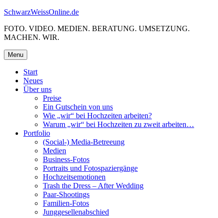
Skip
SchwarzWeissOnline.de
to
FOTO. VIDEO. MEDIEN. BERATUNG. UMSETZUNG.
content
MACHEN. WIR.
Menu
Start
Neues
Über uns
Preise
Ein Gutschein von uns
Wie „wir“ bei Hochzeiten arbeiten?
Warum „wir“ bei Hochzeiten zu zweit arbeiten…
Portfolio
(Social-) Media-Betreeung
Medien
Business-Fotos
Portraits und Fotospaziergänge
Hochzeitsemotionen
Trash the Dress – After Wedding
Paar-Shootings
Familien-Fotos
Junggesellenabschied