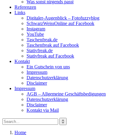
Was sonst nirgends passt
Referenzen
Links
Digitaler-Augenblick – Fotofuzzyblog
SchwarzWeissOnline auf Facebook
Instagram
YouTube
Taschenfreak.de
Taschenfreak auf Facebook
Stativfreak.de
Stativfreak auf Facebook
Kontakt
Ein Gutschein von uns
Impressum
Datenschutzerklärung
Disclaimer
Impressum
AGB – Allgemeine Geschäftsbedigungen
Datenschutzerklärung
Disclaimer
Kontakt via Mail
Search
Search
for:
Home