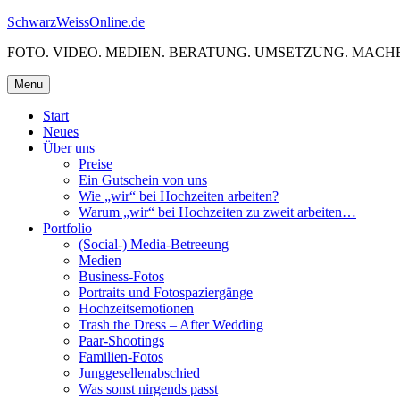
Skip
SchwarzWeissOnline.de
to
FOTO. VIDEO. MEDIEN. BERATUNG. UMSETZUNG. MACHE
content
Menu
Start
Neues
Über uns
Preise
Ein Gutschein von uns
Wie „wir“ bei Hochzeiten arbeiten?
Warum „wir“ bei Hochzeiten zu zweit arbeiten…
Portfolio
(Social-) Media-Betreeung
Medien
Business-Fotos
Portraits und Fotospaziergänge
Hochzeitsemotionen
Trash the Dress – After Wedding
Paar-Shootings
Familien-Fotos
Junggesellenabschied
Was sonst nirgends passt