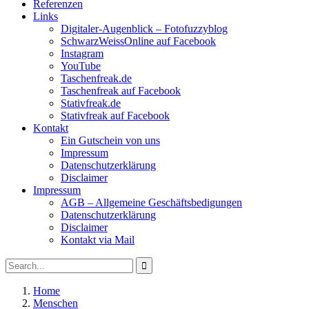
Referenzen
Links
Digitaler-Augenblick – Fotofuzzyblog
SchwarzWeissOnline auf Facebook
Instagram
YouTube
Taschenfreak.de
Taschenfreak auf Facebook
Stativfreak.de
Stativfreak auf Facebook
Kontakt
Ein Gutschein von uns
Impressum
Datenschutzerklärung
Disclaimer
Impressum
AGB – Allgemeine Geschäftsbedigungen
Datenschutzerklärung
Disclaimer
Kontakt via Mail
Search
Search
for:
Home
Menschen