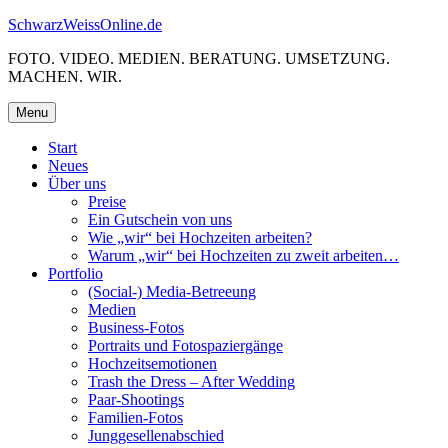
Skip
SchwarzWeissOnline.de
to
FOTO. VIDEO. MEDIEN. BERATUNG. UMSETZUNG.
content
MACHEN. WIR.
Menu
Start
Neues
Über uns
Preise
Ein Gutschein von uns
Wie „wir“ bei Hochzeiten arbeiten?
Warum „wir“ bei Hochzeiten zu zweit arbeiten…
Portfolio
(Social-) Media-Betreeung
Medien
Business-Fotos
Portraits und Fotospaziergänge
Hochzeitsemotionen
Trash the Dress – After Wedding
Paar-Shootings
Familien-Fotos
Junggesellenabschied