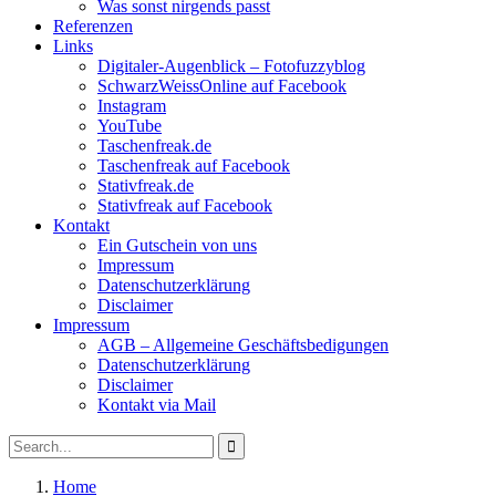
Was sonst nirgends passt
Referenzen
Links
Digitaler-Augenblick – Fotofuzzyblog
SchwarzWeissOnline auf Facebook
Instagram
YouTube
Taschenfreak.de
Taschenfreak auf Facebook
Stativfreak.de
Stativfreak auf Facebook
Kontakt
Ein Gutschein von uns
Impressum
Datenschutzerklärung
Disclaimer
Impressum
AGB – Allgemeine Geschäftsbedigungen
Datenschutzerklärung
Disclaimer
Kontakt via Mail
Search
Search
for:
Home