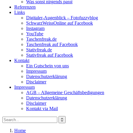
Was sonst nirgends passt
Referenzen
Links
Digitaler-Augenblick – Fotofuzzyblog
SchwarzWeissOnline auf Facebook
Instagram
YouTube
Taschenfreak.de
Taschenfreak auf Facebook
Stativfreak.de
Stativfreak auf Facebook
Kontakt
Ein Gutschein von uns
Impressum
Datenschutzerklärung
Disclaimer
Impressum
AGB – Allgemeine Geschäftsbedigungen
Datenschutzerklärung
Disclaimer
Kontakt via Mail
Search
Search
for:
Home