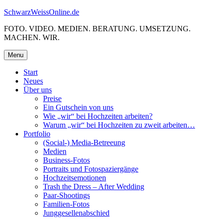
Skip
SchwarzWeissOnline.de
to
FOTO. VIDEO. MEDIEN. BERATUNG. UMSETZUNG.
content
MACHEN. WIR.
Menu
Start
Neues
Über uns
Preise
Ein Gutschein von uns
Wie „wir“ bei Hochzeiten arbeiten?
Warum „wir“ bei Hochzeiten zu zweit arbeiten…
Portfolio
(Social-) Media-Betreeung
Medien
Business-Fotos
Portraits und Fotospaziergänge
Hochzeitsemotionen
Trash the Dress – After Wedding
Paar-Shootings
Familien-Fotos
Junggesellenabschied