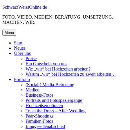
Skip
SchwarzWeissOnline.de
to
FOTO. VIDEO. MEDIEN. BERATUNG. UMSETZUNG.
content
MACHEN. WIR.
Menu
Start
Neues
Über uns
Preise
Ein Gutschein von uns
Wie „wir“ bei Hochzeiten arbeiten?
Warum „wir“ bei Hochzeiten zu zweit arbeiten…
Portfolio
(Social-) Media-Betreeung
Medien
Business-Fotos
Portraits und Fotospaziergänge
Hochzeitsemotionen
Trash the Dress – After Wedding
Paar-Shootings
Familien-Fotos
Junggesellenabschied