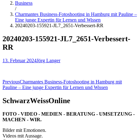
Business
/
Charmantes Business-Fotoshooting in Hamburg mit Pauline –
Eine junge Expertin für Lernen und Wissen
20240203-155921-JL7_2651-Verbessert-RR
20240203-155921-JL7_2651-Verbessert-
RR
13. Februar 2024
Jörg Langer
Beitragsnavigation
Previous
Charmantes Business-Fotoshooting in Hamburg mit
Pauline – Eine junge Expertin für Lernen und Wissen
SchwarzWeissOnline
FOTO - VIDEO - MEDIEN - BERATUNG - UMSETZUNG -
MACHEN - WIR.
Bilder mit Emotionen.
Videos mit Aussage.