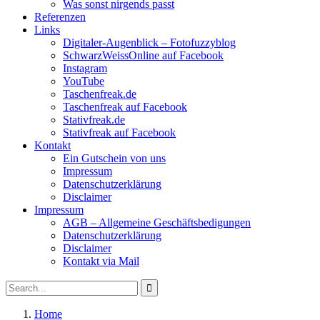
Was sonst nirgends passt
Referenzen
Links
Digitaler-Augenblick – Fotofuzzyblog
SchwarzWeissOnline auf Facebook
Instagram
YouTube
Taschenfreak.de
Taschenfreak auf Facebook
Stativfreak.de
Stativfreak auf Facebook
Kontakt
Ein Gutschein von uns
Impressum
Datenschutzerklärung
Disclaimer
Impressum
AGB – Allgemeine Geschäftsbedigungen
Datenschutzerklärung
Disclaimer
Kontakt via Mail
Search
Search
for:
Home