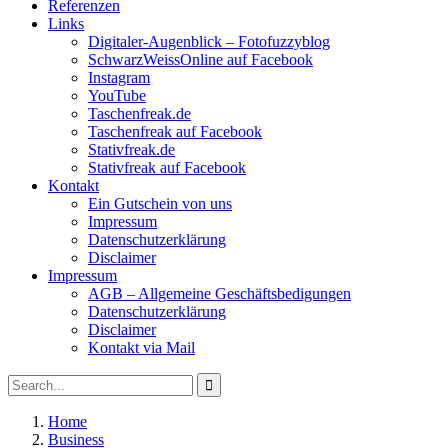
Referenzen
Links
Digitaler-Augenblick – Fotofuzzyblog
SchwarzWeissOnline auf Facebook
Instagram
YouTube
Taschenfreak.de
Taschenfreak auf Facebook
Stativfreak.de
Stativfreak auf Facebook
Kontakt
Ein Gutschein von uns
Impressum
Datenschutzerklärung
Disclaimer
Impressum
AGB – Allgemeine Geschäftsbedigungen
Datenschutzerklärung
Disclaimer
Kontakt via Mail
Search
Search
for:
Home
Business