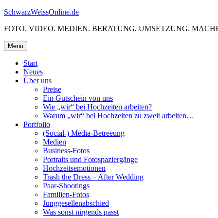
Skip
SchwarzWeissOnline.de
to
FOTO. VIDEO. MEDIEN. BERATUNG. UMSETZUNG. MACHE
content
Menu
Start
Neues
Über uns
Preise
Ein Gutschein von uns
Wie „wir“ bei Hochzeiten arbeiten?
Warum „wir“ bei Hochzeiten zu zweit arbeiten…
Portfolio
(Social-) Media-Betreeung
Medien
Business-Fotos
Portraits und Fotospaziergänge
Hochzeitsemotionen
Trash the Dress – After Wedding
Paar-Shootings
Familien-Fotos
Junggesellenabschied
Was sonst nirgends passt