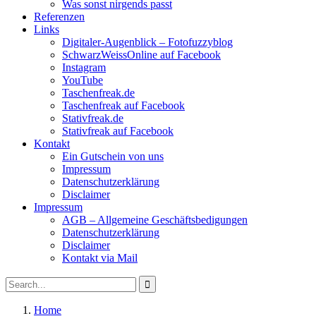
Was sonst nirgends passt
Referenzen
Links
Digitaler-Augenblick – Fotofuzzyblog
SchwarzWeissOnline auf Facebook
Instagram
YouTube
Taschenfreak.de
Taschenfreak auf Facebook
Stativfreak.de
Stativfreak auf Facebook
Kontakt
Ein Gutschein von uns
Impressum
Datenschutzerklärung
Disclaimer
Impressum
AGB – Allgemeine Geschäftsbedigungen
Datenschutzerklärung
Disclaimer
Kontakt via Mail
Search
Search
for:
Home