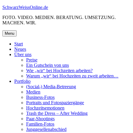
Skip
SchwarzWeissOnline.de
to
FOTO. VIDEO. MEDIEN. BERATUNG. UMSETZUNG.
content
MACHEN. WIR.
Menu
Start
Neues
Über uns
Preise
Ein Gutschein von uns
Wie „wir“ bei Hochzeiten arbeiten?
Warum „wir“ bei Hochzeiten zu zweit arbeiten…
Portfolio
(Social-) Media-Betreeung
Medien
Business-Fotos
Portraits und Fotospaziergänge
Hochzeitsemotionen
Trash the Dress – After Wedding
Paar-Shootings
Familien-Fotos
Junggesellenabschied