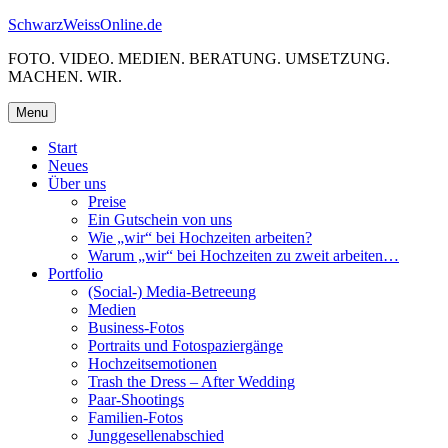
Skip
SchwarzWeissOnline.de
to
FOTO. VIDEO. MEDIEN. BERATUNG. UMSETZUNG.
content
MACHEN. WIR.
Menu
Start
Neues
Über uns
Preise
Ein Gutschein von uns
Wie „wir“ bei Hochzeiten arbeiten?
Warum „wir“ bei Hochzeiten zu zweit arbeiten…
Portfolio
(Social-) Media-Betreeung
Medien
Business-Fotos
Portraits und Fotospaziergänge
Hochzeitsemotionen
Trash the Dress – After Wedding
Paar-Shootings
Familien-Fotos
Junggesellenabschied