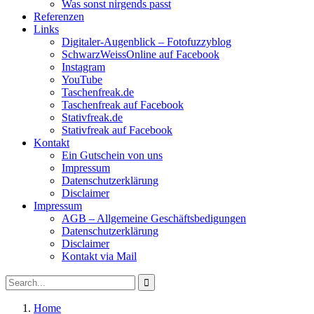
Was sonst nirgends passt
Referenzen
Links
Digitaler-Augenblick – Fotofuzzyblog
SchwarzWeissOnline auf Facebook
Instagram
YouTube
Taschenfreak.de
Taschenfreak auf Facebook
Stativfreak.de
Stativfreak auf Facebook
Kontakt
Ein Gutschein von uns
Impressum
Datenschutzerklärung
Disclaimer
Impressum
AGB – Allgemeine Geschäftsbedigungen
Datenschutzerklärung
Disclaimer
Kontakt via Mail
Search
Search
for:
Home