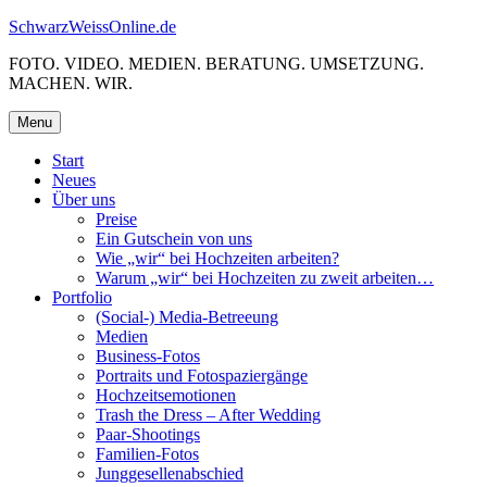
Skip
SchwarzWeissOnline.de
to
FOTO. VIDEO. MEDIEN. BERATUNG. UMSETZUNG.
content
MACHEN. WIR.
Menu
Start
Neues
Über uns
Preise
Ein Gutschein von uns
Wie „wir“ bei Hochzeiten arbeiten?
Warum „wir“ bei Hochzeiten zu zweit arbeiten…
Portfolio
(Social-) Media-Betreeung
Medien
Business-Fotos
Portraits und Fotospaziergänge
Hochzeitsemotionen
Trash the Dress – After Wedding
Paar-Shootings
Familien-Fotos
Junggesellenabschied