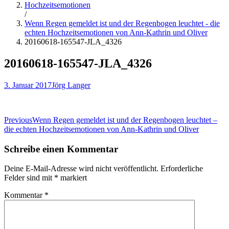
Hochzeitsemotionen
/
Wenn Regen gemeldet ist und der Regenbogen leuchtet - die
echten Hochzeitsemotionen von Ann-Kathrin und Oliver
20160618-165547-JLA_4326
20160618-165547-JLA_4326
3. Januar 2017
Jörg Langer
Beitragsnavigation
Previous
Wenn Regen gemeldet ist und der Regenbogen leuchtet –
die echten Hochzeitsemotionen von Ann-Kathrin und Oliver
Schreibe einen Kommentar
Deine E-Mail-Adresse wird nicht veröffentlicht.
Erforderliche
Felder sind mit
*
markiert
Kommentar
*