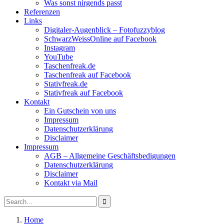
Was sonst nirgends passt
Referenzen
Links
Digitaler-Augenblick – Fotofuzzyblog
SchwarzWeissOnline auf Facebook
Instagram
YouTube
Taschenfreak.de
Taschenfreak auf Facebook
Stativfreak.de
Stativfreak auf Facebook
Kontakt
Ein Gutschein von uns
Impressum
Datenschutzerklärung
Disclaimer
Impressum
AGB – Allgemeine Geschäftsbedigungen
Datenschutzerklärung
Disclaimer
Kontakt via Mail
Search
Search
for:
Home