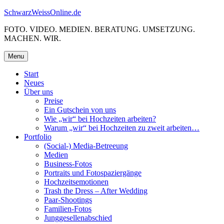
Skip
SchwarzWeissOnline.de
to
FOTO. VIDEO. MEDIEN. BERATUNG. UMSETZUNG.
content
MACHEN. WIR.
Menu
Start
Neues
Über uns
Preise
Ein Gutschein von uns
Wie „wir“ bei Hochzeiten arbeiten?
Warum „wir“ bei Hochzeiten zu zweit arbeiten…
Portfolio
(Social-) Media-Betreeung
Medien
Business-Fotos
Portraits und Fotospaziergänge
Hochzeitsemotionen
Trash the Dress – After Wedding
Paar-Shootings
Familien-Fotos
Junggesellenabschied