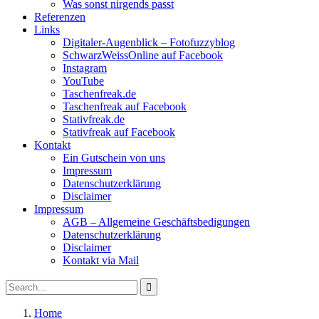
Was sonst nirgends passt
Referenzen
Links
Digitaler-Augenblick – Fotofuzzyblog
SchwarzWeissOnline auf Facebook
Instagram
YouTube
Taschenfreak.de
Taschenfreak auf Facebook
Stativfreak.de
Stativfreak auf Facebook
Kontakt
Ein Gutschein von uns
Impressum
Datenschutzerklärung
Disclaimer
Impressum
AGB – Allgemeine Geschäftsbedigungen
Datenschutzerklärung
Disclaimer
Kontakt via Mail
Search
Search
for:
Home