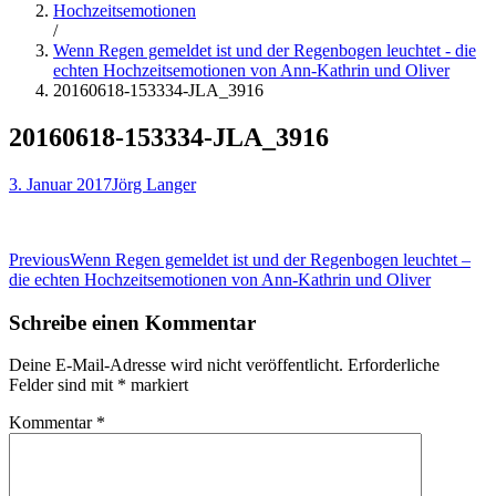
Hochzeitsemotionen
/
Wenn Regen gemeldet ist und der Regenbogen leuchtet - die
echten Hochzeitsemotionen von Ann-Kathrin und Oliver
20160618-153334-JLA_3916
20160618-153334-JLA_3916
3. Januar 2017
Jörg Langer
Beitragsnavigation
Previous
Wenn Regen gemeldet ist und der Regenbogen leuchtet –
die echten Hochzeitsemotionen von Ann-Kathrin und Oliver
Schreibe einen Kommentar
Deine E-Mail-Adresse wird nicht veröffentlicht.
Erforderliche
Felder sind mit
*
markiert
Kommentar
*