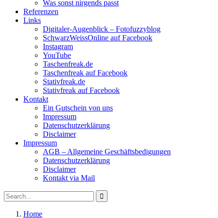
Was sonst nirgends passt
Referenzen
Links
Digitaler-Augenblick – Fotofuzzyblog
SchwarzWeissOnline auf Facebook
Instagram
YouTube
Taschenfreak.de
Taschenfreak auf Facebook
Stativfreak.de
Stativfreak auf Facebook
Kontakt
Ein Gutschein von uns
Impressum
Datenschutzerklärung
Disclaimer
Impressum
AGB – Allgemeine Geschäftsbedigungen
Datenschutzerklärung
Disclaimer
Kontakt via Mail
Search
Search
for:
Home