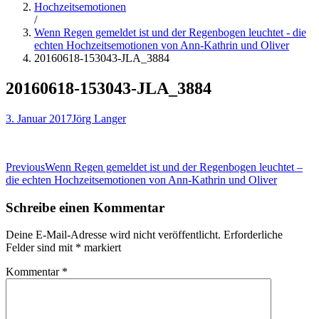
Hochzeitsemotionen
/
Wenn Regen gemeldet ist und der Regenbogen leuchtet - die
echten Hochzeitsemotionen von Ann-Kathrin und Oliver
20160618-153043-JLA_3884
20160618-153043-JLA_3884
3. Januar 2017
Jörg Langer
Beitragsnavigation
Previous
Wenn Regen gemeldet ist und der Regenbogen leuchtet –
die echten Hochzeitsemotionen von Ann-Kathrin und Oliver
Schreibe einen Kommentar
Deine E-Mail-Adresse wird nicht veröffentlicht.
Erforderliche
Felder sind mit
*
markiert
Kommentar
*