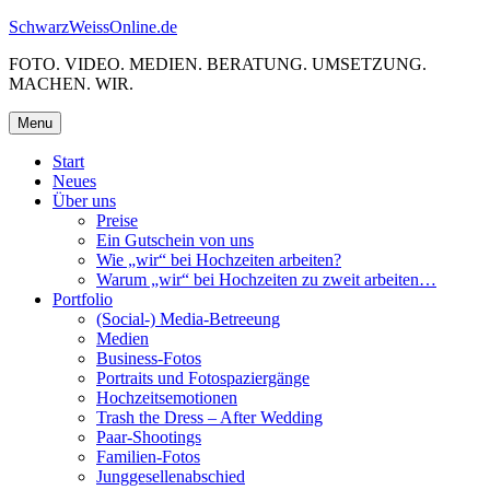
Skip
SchwarzWeissOnline.de
to
FOTO. VIDEO. MEDIEN. BERATUNG. UMSETZUNG.
content
MACHEN. WIR.
Menu
Start
Neues
Über uns
Preise
Ein Gutschein von uns
Wie „wir“ bei Hochzeiten arbeiten?
Warum „wir“ bei Hochzeiten zu zweit arbeiten…
Portfolio
(Social-) Media-Betreeung
Medien
Business-Fotos
Portraits und Fotospaziergänge
Hochzeitsemotionen
Trash the Dress – After Wedding
Paar-Shootings
Familien-Fotos
Junggesellenabschied