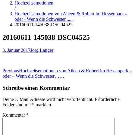
Hochzeitsemotionen
/
Hochzeitsemotionen von Aileen & Robert im Hessenpark -
oder - Wenn die Schwester......
20160611-145038-DSC04525
20160611-145038-DSC04525
3. Januar 2017
Jörg Langer
Beitragsnavigation
Previous
Hochzeitsemotionen von Aileen & Robert im Hessenpark –
oder – Wenn die Schwester……
Schreibe einen Kommentar
Deine E-Mail-Adresse wird nicht veröffentlicht.
Erforderliche
Felder sind mit
*
markiert
Kommentar
*