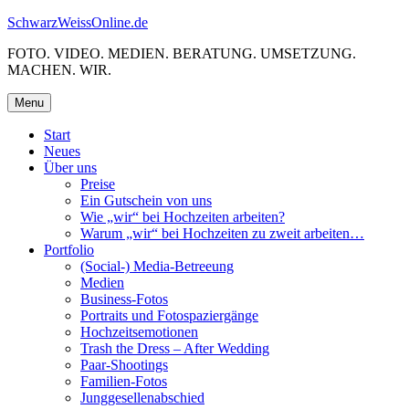
Skip
SchwarzWeissOnline.de
to
FOTO. VIDEO. MEDIEN. BERATUNG. UMSETZUNG.
content
MACHEN. WIR.
Menu
Start
Neues
Über uns
Preise
Ein Gutschein von uns
Wie „wir“ bei Hochzeiten arbeiten?
Warum „wir“ bei Hochzeiten zu zweit arbeiten…
Portfolio
(Social-) Media-Betreeung
Medien
Business-Fotos
Portraits und Fotospaziergänge
Hochzeitsemotionen
Trash the Dress – After Wedding
Paar-Shootings
Familien-Fotos
Junggesellenabschied