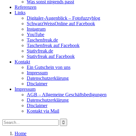
Was sonst nirgends passt
Referenzen
Links
Digitaler-Augenblick – Fotofuzzyblog
SchwarzWeissOnline auf Facebook
Instagram
YouTube
Taschenfreak.de
Taschenfreak auf Facebook
Stativfreak.de
Stativfreak auf Facebook
Kontakt
Ein Gutschein von uns
Impressum
Datenschutzerklärung
Disclaimer
Impressum
AGB – Allgemeine Geschäftsbedigungen
Datenschutzerklärung
Disclaimer
Kontakt via Mail
Search
Search
for:
Home