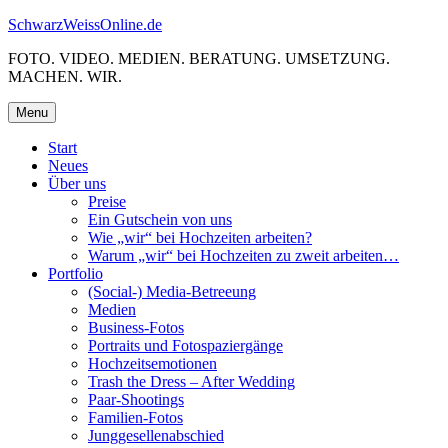
Skip
SchwarzWeissOnline.de
to
FOTO. VIDEO. MEDIEN. BERATUNG. UMSETZUNG.
content
MACHEN. WIR.
Menu
Start
Neues
Über uns
Preise
Ein Gutschein von uns
Wie „wir“ bei Hochzeiten arbeiten?
Warum „wir“ bei Hochzeiten zu zweit arbeiten…
Portfolio
(Social-) Media-Betreeung
Medien
Business-Fotos
Portraits und Fotospaziergänge
Hochzeitsemotionen
Trash the Dress – After Wedding
Paar-Shootings
Familien-Fotos
Junggesellenabschied