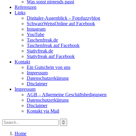
Was sonst nirgends passt
Referenzen
Links
Digitaler-Augenblick – Fotofuzzyblog
SchwarzWeissOnline auf Facebook
Instagram
YouTube
Taschenfreak.de
Taschenfreak auf Facebook
Stativfreak.de
Stativfreak auf Facebook
Kontakt
Ein Gutschein von uns
Impressum
Datenschutzerklärung
Disclaimer
Impressum
AGB – Allgemeine Geschäftsbedigungen
Datenschutzerklärung
Disclaimer
Kontakt via Mail
Search
Search
for:
Home