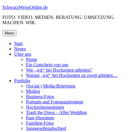
Skip
SchwarzWeissOnline.de
to
FOTO. VIDEO. MEDIEN. BERATUNG. UMSETZUNG.
content
MACHEN. WIR.
Menu
Start
Neues
Über uns
Preise
Ein Gutschein von uns
Wie „wir“ bei Hochzeiten arbeiten?
Warum „wir“ bei Hochzeiten zu zweit arbeiten…
Portfolio
(Social-) Media-Betreeung
Medien
Business-Fotos
Portraits und Fotospaziergänge
Hochzeitsemotionen
Trash the Dress – After Wedding
Paar-Shootings
Familien-Fotos
Junggesellenabschied