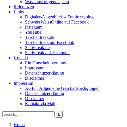
Was sonst nirgends passt
Referenzen
Links
Digitaler-Augenblick – Fotofuzzyblog
SchwarzWeissOnline auf Facebook
Instagram
YouTube
Taschenfreak.de
Taschenfreak auf Facebook
Stativfreak.de
Stativfreak auf Facebook
Kontakt
Ein Gutschein von uns
Impressum
Datenschutzerklärung
Disclaimer
Impressum
AGB – Allgemeine Geschäftsbedigungen
Datenschutzerklärung
Disclaimer
Kontakt via Mail
Search
Search
for:
Home