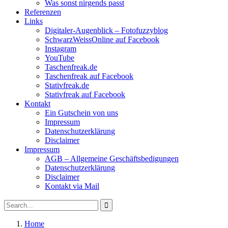
Was sonst nirgends passt
Referenzen
Links
Digitaler-Augenblick – Fotofuzzyblog
SchwarzWeissOnline auf Facebook
Instagram
YouTube
Taschenfreak.de
Taschenfreak auf Facebook
Stativfreak.de
Stativfreak auf Facebook
Kontakt
Ein Gutschein von uns
Impressum
Datenschutzerklärung
Disclaimer
Impressum
AGB – Allgemeine Geschäftsbedigungen
Datenschutzerklärung
Disclaimer
Kontakt via Mail
Search
Search
for:
Home