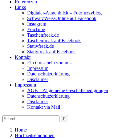
Referenzen
Links
Digitaler-Augenblick – Fotofuzzyblog
SchwarzWeissOnline auf Facebook
Instagram
YouTube
Taschenfreak.de
Taschenfreak auf Facebook
Stativfreak.de
Stativfreak auf Facebook
Kontakt
Ein Gutschein von uns
Impressum
Datenschutzerklärung
Disclaimer
Impressum
AGB – Allgemeine Geschäftsbedigungen
Datenschutzerklärung
Disclaimer
Kontakt via Mail
Search
Search
for:
Home
Hochzeitsemotionen