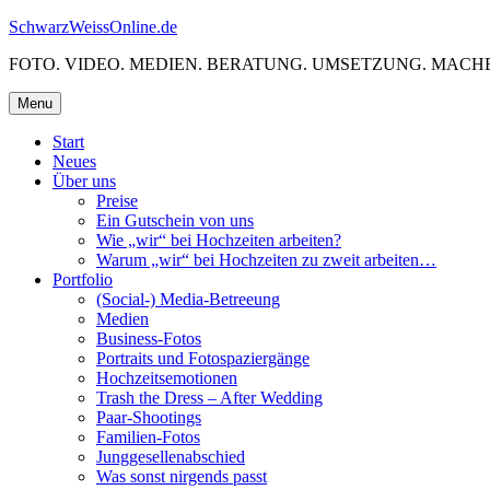
Skip
SchwarzWeissOnline.de
to
FOTO. VIDEO. MEDIEN. BERATUNG. UMSETZUNG. MACHE
content
Menu
Start
Neues
Über uns
Preise
Ein Gutschein von uns
Wie „wir“ bei Hochzeiten arbeiten?
Warum „wir“ bei Hochzeiten zu zweit arbeiten…
Portfolio
(Social-) Media-Betreeung
Medien
Business-Fotos
Portraits und Fotospaziergänge
Hochzeitsemotionen
Trash the Dress – After Wedding
Paar-Shootings
Familien-Fotos
Junggesellenabschied
Was sonst nirgends passt