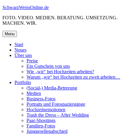
Skip
SchwarzWeissOnline.de
to
FOTO. VIDEO. MEDIEN. BERATUNG. UMSETZUNG.
content
MACHEN. WIR.
Menu
Start
Neues
Über uns
Preise
Ein Gutschein von uns
Wie „wir“ bei Hochzeiten arbeiten?
Warum „wir“ bei Hochzeiten zu zweit arbeiten…
Portfolio
(Social-) Media-Betreeung
Medien
Business-Fotos
Portraits und Fotospaziergänge
Hochzeitsemotionen
Trash the Dress – After Wedding
Paar-Shootings
Familien-Fotos
Junggesellenabschied