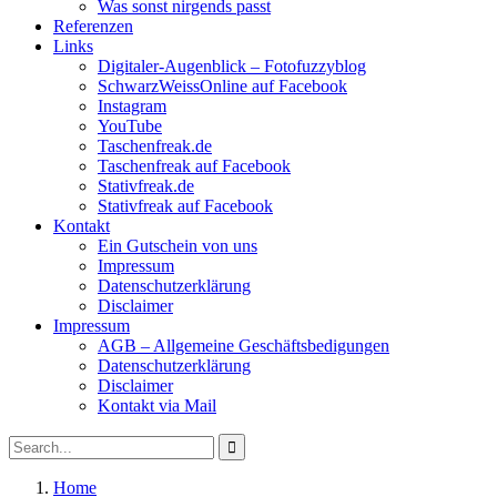
Was sonst nirgends passt
Referenzen
Links
Digitaler-Augenblick – Fotofuzzyblog
SchwarzWeissOnline auf Facebook
Instagram
YouTube
Taschenfreak.de
Taschenfreak auf Facebook
Stativfreak.de
Stativfreak auf Facebook
Kontakt
Ein Gutschein von uns
Impressum
Datenschutzerklärung
Disclaimer
Impressum
AGB – Allgemeine Geschäftsbedigungen
Datenschutzerklärung
Disclaimer
Kontakt via Mail
Search
Search
for:
Home