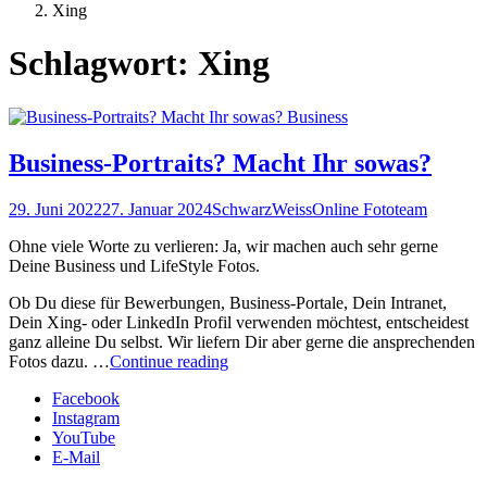
Posts
Xing
tagged
Schlagwort:
Xing
Business
Business-Portraits? Macht Ihr sowas?
29. Juni 2022
27. Januar 2024
SchwarzWeissOnline Fototeam
Ohne viele Worte zu verlieren: Ja, wir machen auch sehr gerne
Deine Business und LifeStyle Fotos.
Ob Du diese für Bewerbungen, Business-Portale, Dein Intranet,
Dein Xing- oder LinkedIn Profil verwenden möchtest, entscheidest
ganz alleine Du selbst. Wir liefern Dir aber gerne die ansprechenden
Business-
Fotos dazu. …
Continue reading
Portraits?
Facebook
Macht
Instagram
Ihr
YouTube
sowas?
E-Mail