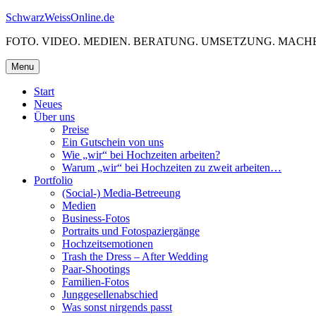
Skip
SchwarzWeissOnline.de
to
FOTO. VIDEO. MEDIEN. BERATUNG. UMSETZUNG. MACHE
content
Menu
Start
Neues
Über uns
Preise
Ein Gutschein von uns
Wie „wir“ bei Hochzeiten arbeiten?
Warum „wir“ bei Hochzeiten zu zweit arbeiten…
Portfolio
(Social-) Media-Betreeung
Medien
Business-Fotos
Portraits und Fotospaziergänge
Hochzeitsemotionen
Trash the Dress – After Wedding
Paar-Shootings
Familien-Fotos
Junggesellenabschied
Was sonst nirgends passt