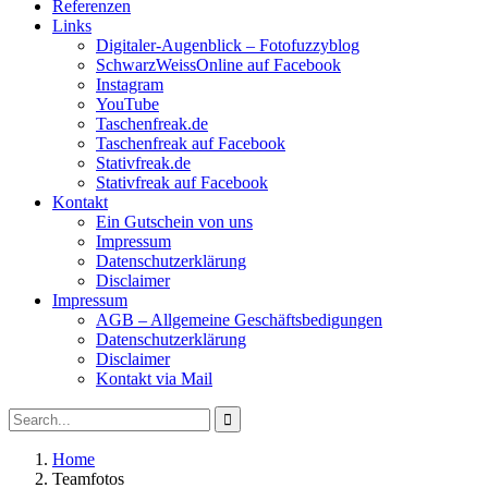
Referenzen
Links
Digitaler-Augenblick – Fotofuzzyblog
SchwarzWeissOnline auf Facebook
Instagram
YouTube
Taschenfreak.de
Taschenfreak auf Facebook
Stativfreak.de
Stativfreak auf Facebook
Kontakt
Ein Gutschein von uns
Impressum
Datenschutzerklärung
Disclaimer
Impressum
AGB – Allgemeine Geschäftsbedigungen
Datenschutzerklärung
Disclaimer
Kontakt via Mail
Search
Search
for:
Home
Posts
Teamfotos