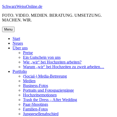
Skip
SchwarzWeissOnline.de
to
FOTO. VIDEO. MEDIEN. BERATUNG. UMSETZUNG.
content
MACHEN. WIR.
Menu
Start
Neues
Über uns
Preise
Ein Gutschein von uns
Wie „wir“ bei Hochzeiten arbeiten?
Warum „wir“ bei Hochzeiten zu zweit arbeiten…
Portfolio
(Social-) Media-Betreeung
Medien
Business-Fotos
Portraits und Fotospaziergänge
Hochzeitsemotionen
Trash the Dress – After Wedding
Paar-Shootings
Familien-Fotos
Junggesellenabschied