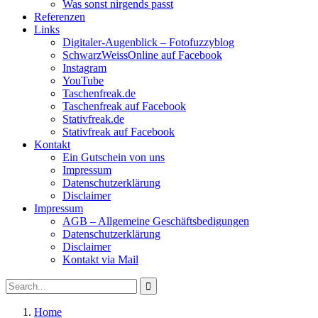
Was sonst nirgends passt
Referenzen
Links
Digitaler-Augenblick – Fotofuzzyblog
SchwarzWeissOnline auf Facebook
Instagram
YouTube
Taschenfreak.de
Taschenfreak auf Facebook
Stativfreak.de
Stativfreak auf Facebook
Kontakt
Ein Gutschein von uns
Impressum
Datenschutzerklärung
Disclaimer
Impressum
AGB – Allgemeine Geschäftsbedigungen
Datenschutzerklärung
Disclaimer
Kontakt via Mail
Search
Search
for:
Home