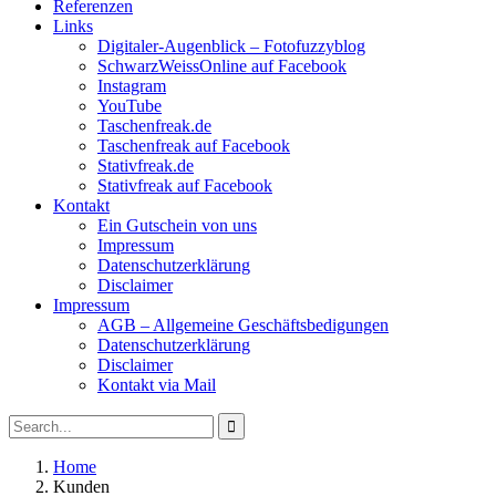
Referenzen
Links
Digitaler-Augenblick – Fotofuzzyblog
SchwarzWeissOnline auf Facebook
Instagram
YouTube
Taschenfreak.de
Taschenfreak auf Facebook
Stativfreak.de
Stativfreak auf Facebook
Kontakt
Ein Gutschein von uns
Impressum
Datenschutzerklärung
Disclaimer
Impressum
AGB – Allgemeine Geschäftsbedigungen
Datenschutzerklärung
Disclaimer
Kontakt via Mail
Search
Search
for:
Home
Posts
Kunden