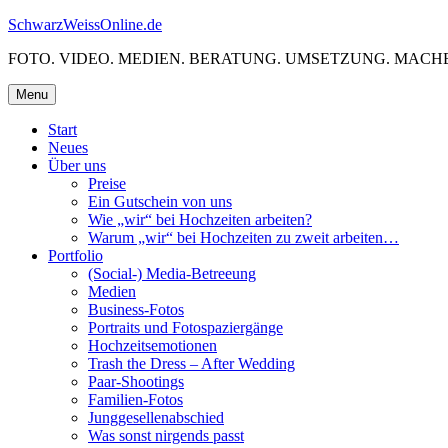
Skip
SchwarzWeissOnline.de
to
FOTO. VIDEO. MEDIEN. BERATUNG. UMSETZUNG. MACHE
content
Menu
Start
Neues
Über uns
Preise
Ein Gutschein von uns
Wie „wir“ bei Hochzeiten arbeiten?
Warum „wir“ bei Hochzeiten zu zweit arbeiten…
Portfolio
(Social-) Media-Betreeung
Medien
Business-Fotos
Portraits und Fotospaziergänge
Hochzeitsemotionen
Trash the Dress – After Wedding
Paar-Shootings
Familien-Fotos
Junggesellenabschied
Was sonst nirgends passt