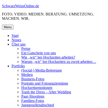
Skip
SchwarzWeissOnline.de
to
FOTO. VIDEO. MEDIEN. BERATUNG. UMSETZUNG.
content
MACHEN. WIR.
Menu
Start
Neues
Über uns
Preise
Ein Gutschein von uns
Wie „wir“ bei Hochzeiten arbeiten?
Warum „wir“ bei Hochzeiten zu zweit arbeiten…
Portfolio
(Social-) Media-Betreeung
Medien
Business-Fotos
Portraits und Fotospaziergänge
Hochzeitsemotionen
Trash the Dress – After Wedding
Paar-Shootings
Familien-Fotos
Junggesellenabschied