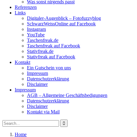
Was sonst nirgends passt
Referenzen
Links
Digitaler-Augenblick – Fotofuzzyblog
SchwarzWeissOnline auf Facebook
Instagram
YouTube
Taschenfreak.de
Taschenfreak auf Facebook
Stativfreak.de
Stativfreak auf Facebook
Kontakt
Ein Gutschein von uns
Impressum
Datenschutzerklärung
Disclaimer
Impressum
AGB – Allgemeine Geschäftsbedigungen
Datenschutzerklärung
Disclaimer
Kontakt via Mail
Search
Search
for:
Home