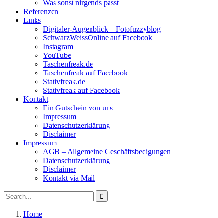
Was sonst nirgends passt
Referenzen
Links
Digitaler-Augenblick – Fotofuzzyblog
SchwarzWeissOnline auf Facebook
Instagram
YouTube
Taschenfreak.de
Taschenfreak auf Facebook
Stativfreak.de
Stativfreak auf Facebook
Kontakt
Ein Gutschein von uns
Impressum
Datenschutzerklärung
Disclaimer
Impressum
AGB – Allgemeine Geschäftsbedigungen
Datenschutzerklärung
Disclaimer
Kontakt via Mail
Search
Search
for:
Home