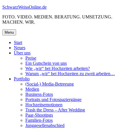
Skip
SchwarzWeissOnline.de
to
FOTO. VIDEO. MEDIEN. BERATUNG. UMSETZUNG.
content
MACHEN. WIR.
Menu
Start
Neues
Über uns
Preise
Ein Gutschein von uns
Wie „wir“ bei Hochzeiten arbeiten?
Warum „wir“ bei Hochzeiten zu zweit arbeiten…
Portfolio
(Social-) Media-Betreeung
Medien
Business-Fotos
Portraits und Fotospaziergänge
Hochzeitsemotionen
Trash the Dress – After Wedding
Paar-Shootings
Familien-Fotos
Junggesellenabschied