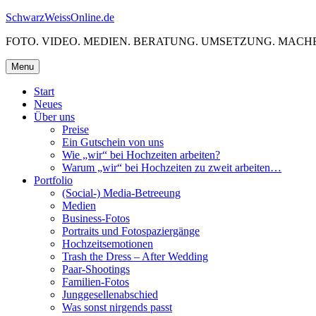
Skip
SchwarzWeissOnline.de
to
FOTO. VIDEO. MEDIEN. BERATUNG. UMSETZUNG. MACHE
content
Menu
Start
Neues
Über uns
Preise
Ein Gutschein von uns
Wie „wir“ bei Hochzeiten arbeiten?
Warum „wir“ bei Hochzeiten zu zweit arbeiten…
Portfolio
(Social-) Media-Betreeung
Medien
Business-Fotos
Portraits und Fotospaziergänge
Hochzeitsemotionen
Trash the Dress – After Wedding
Paar-Shootings
Familien-Fotos
Junggesellenabschied
Was sonst nirgends passt