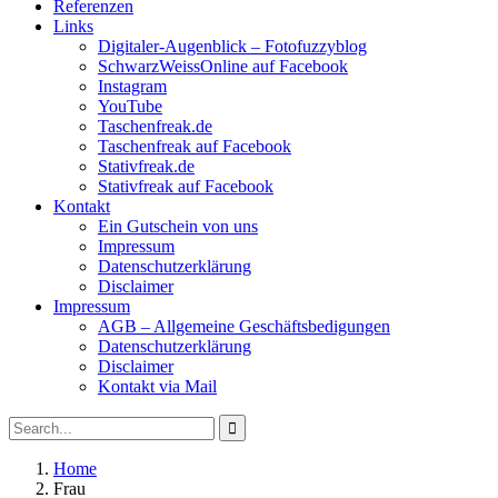
Referenzen
Links
Digitaler-Augenblick – Fotofuzzyblog
SchwarzWeissOnline auf Facebook
Instagram
YouTube
Taschenfreak.de
Taschenfreak auf Facebook
Stativfreak.de
Stativfreak auf Facebook
Kontakt
Ein Gutschein von uns
Impressum
Datenschutzerklärung
Disclaimer
Impressum
AGB – Allgemeine Geschäftsbedigungen
Datenschutzerklärung
Disclaimer
Kontakt via Mail
Search
Search
for:
Home
Posts
Frau