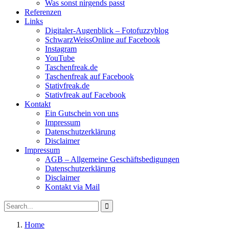
Was sonst nirgends passt
Referenzen
Links
Digitaler-Augenblick – Fotofuzzyblog
SchwarzWeissOnline auf Facebook
Instagram
YouTube
Taschenfreak.de
Taschenfreak auf Facebook
Stativfreak.de
Stativfreak auf Facebook
Kontakt
Ein Gutschein von uns
Impressum
Datenschutzerklärung
Disclaimer
Impressum
AGB – Allgemeine Geschäftsbedigungen
Datenschutzerklärung
Disclaimer
Kontakt via Mail
Search
Search
for:
Home