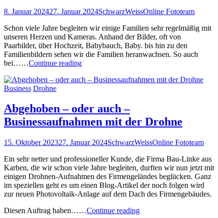
Yoga
8. Januar 2024
27. Januar 2024
SchwarzWeissOnline Fototeam
Schon viele Jahre begleiten wir einige Familien sehr regelmäßig mit
unseren Herzen und Kameras. Anhand der Bilder, oft von
Paarbilder, über Hochzeit, Babybauch, Baby. bis hin zu den
Familienbildern sehen wir die Familien heranwachsen. So auch
Familienbilder
bei……
Continue reading
sind
für
Business
Drohne
uns
eine
Herzenssache
Abgehoben – oder auch –
Businessaufnahmen mit der Drohne
15. Oktober 2023
27. Januar 2024
SchwarzWeissOnline Fototeam
Ein sehr netter und professioneller Kunde, die Firma Bau-Linke aus
Karben, die wir schon viele Jahre begleiten, durften wir nun jetzt mit
einigen Drohnen-Aufnahmen des Firmengeländes beglücken. Ganz
im speziellen geht es um einen Blog-Artikel der noch folgen wird
zur neuen Photovoltaik-Anlage auf dem Dach des Firmengebäudes.
Abgehoben
Diesen Auftrag haben……
Continue reading