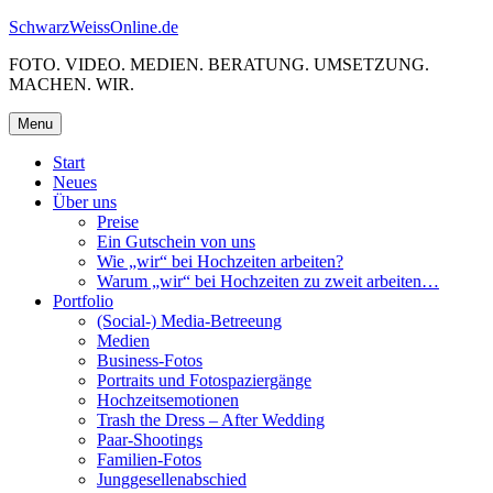
Skip
SchwarzWeissOnline.de
to
FOTO. VIDEO. MEDIEN. BERATUNG. UMSETZUNG.
content
MACHEN. WIR.
Menu
Start
Neues
Über uns
Preise
Ein Gutschein von uns
Wie „wir“ bei Hochzeiten arbeiten?
Warum „wir“ bei Hochzeiten zu zweit arbeiten…
Portfolio
(Social-) Media-Betreeung
Medien
Business-Fotos
Portraits und Fotospaziergänge
Hochzeitsemotionen
Trash the Dress – After Wedding
Paar-Shootings
Familien-Fotos
Junggesellenabschied