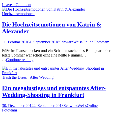
–
on
Leave a Comment
oder
Abgehoben
auch
–
Hochzeitsemotionen
–
oder
Businessaufnahmen
auch
mit
Die Hochzeitsemotionen von Katrin &
–
der
Alexander
Businessaufnahmen
Drohne
mit
der
11. Februar 2016
4. September 2018
SchwarzWeissOnline Fototeam
Drohne
Füße im Planschbecken und ein Schatten suchendes Brautpaar – der
letzte Sommer war schon echt eine heiße Nummer…
Die
…
Continue reading
Hochzeitsemotionen
von
Katrin
Trash the Dress - After Wedding
&
Alexander
Ein megalustiges und entspanntes After-
Wedding-Shooting in Frankfurt
30. Dezember 2014
4. September 2018
SchwarzWeissOnline
Fototeam