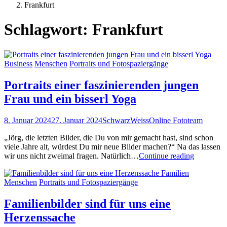
Posts
Frankfurt
tagged
Schlagwort:
Frankfurt
Business
Menschen
Portraits und Fotospaziergänge
Portraits einer faszinierenden jungen
Frau und ein bisserl Yoga
8. Januar 2024
27. Januar 2024
SchwarzWeissOnline Fototeam
„Jörg, die letzten Bilder, die Du von mir gemacht hast, sind schon
viele Jahre alt, würdest Du mir neue Bilder machen?“ Na das lassen
Portraits
wir uns nicht zweimal fragen. Natürlich…
Continue reading
einer
Familien
fasziniere
Menschen
Portraits und Fotospaziergänge
jungen
Frau
und
Familienbilder sind für uns eine
ein
Herzenssache
bisserl