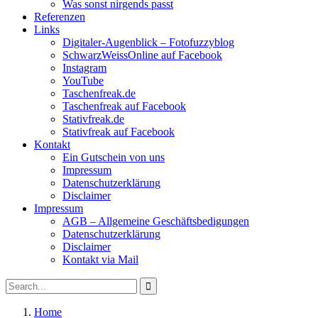
Was sonst nirgends passt
Referenzen
Links
Digitaler-Augenblick – Fotofuzzyblog
SchwarzWeissOnline auf Facebook
Instagram
YouTube
Taschenfreak.de
Taschenfreak auf Facebook
Stativfreak.de
Stativfreak auf Facebook
Kontakt
Ein Gutschein von uns
Impressum
Datenschutzerklärung
Disclaimer
Impressum
AGB – Allgemeine Geschäftsbedigungen
Datenschutzerklärung
Disclaimer
Kontakt via Mail
Search
Search
for:
Home