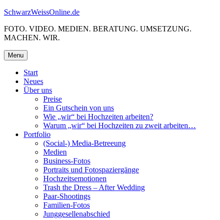
Skip
SchwarzWeissOnline.de
to
FOTO. VIDEO. MEDIEN. BERATUNG. UMSETZUNG.
content
MACHEN. WIR.
Menu
Start
Neues
Über uns
Preise
Ein Gutschein von uns
Wie „wir“ bei Hochzeiten arbeiten?
Warum „wir“ bei Hochzeiten zu zweit arbeiten…
Portfolio
(Social-) Media-Betreeung
Medien
Business-Fotos
Portraits und Fotospaziergänge
Hochzeitsemotionen
Trash the Dress – After Wedding
Paar-Shootings
Familien-Fotos
Junggesellenabschied