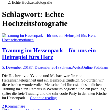
Posts
Echte Hochzeitsfotografie
tagged
Schlagwort:
Echte
Hochzeitsfotografie
Hochzeitsemotionen
Trauung im Hessenpark – für uns ein
Heimspiel fürs Herz
5. Dezember 2018
7. Dezember 2018
SchwarzWeissOnline Fototeam
Die Hochzeit von Yvonne und Michael war für eine
Herzensangelegenheit und ein Heimspiel zugleich. So durften wir
diese beiden wundervollen Menschen bei Ihrer standesamtlichen
Trauung im alten Rathaus in Wehrheim begleiten und ein paar Tage
später die freie Trauung und die sehr coole Party in der alten Kirche
Trauung
im Hessenpark.…
Continue reading
im
zu
2 Kommentare
Hessenpark