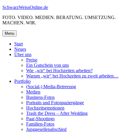
Skip
SchwarzWeissOnline.de
to
FOTO. VIDEO. MEDIEN. BERATUNG. UMSETZUNG.
content
MACHEN. WIR.
Menu
Start
Neues
Über uns
Preise
Ein Gutschein von uns
Wie „wir“ bei Hochzeiten arbeiten?
Warum „wir“ bei Hochzeiten zu zweit arbeiten…
Portfolio
(Social-) Media-Betreeung
Medien
Business-Fotos
Portraits und Fotospaziergänge
Hochzeitsemotionen
Trash the Dress – After Wedding
Paar-Shootings
Familien-Fotos
Junggesellenabschied