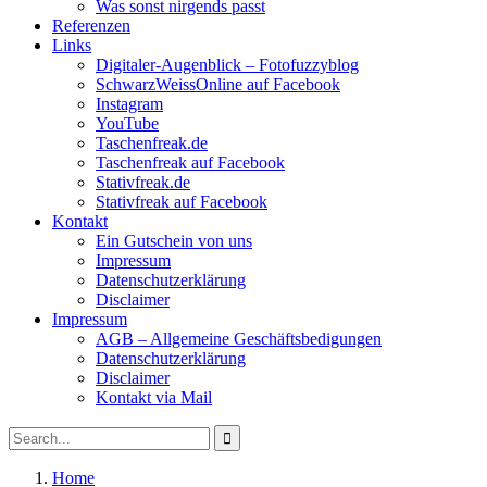
Was sonst nirgends passt
Referenzen
Links
Digitaler-Augenblick – Fotofuzzyblog
SchwarzWeissOnline auf Facebook
Instagram
YouTube
Taschenfreak.de
Taschenfreak auf Facebook
Stativfreak.de
Stativfreak auf Facebook
Kontakt
Ein Gutschein von uns
Impressum
Datenschutzerklärung
Disclaimer
Impressum
AGB – Allgemeine Geschäftsbedigungen
Datenschutzerklärung
Disclaimer
Kontakt via Mail
Search
Search
for:
Home